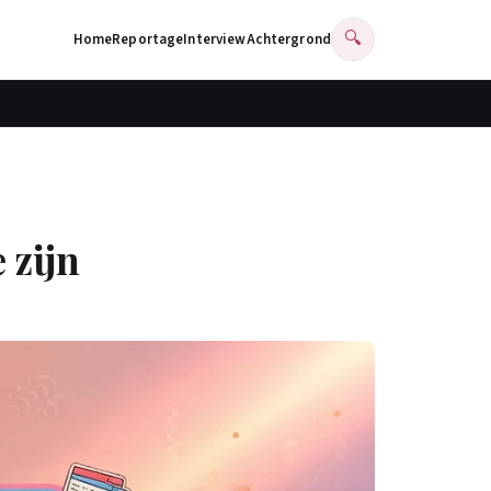
🔍
Home
Reportage
Interview
Achtergrond
 zijn