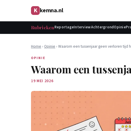
K
kemna.nl
Rubrieken
Reportage
Interview
Achtergrond
Opinie
Pr
Home
›
Opinie
› Waarom een tussenjaar geen verloren tijd ho
OPINIE
Waarom een tussenjaar
19 MEI 2026