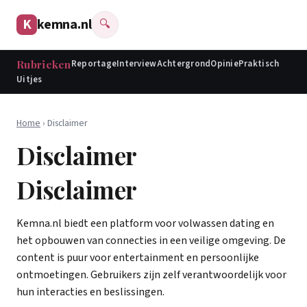
K
kemna.nl
🔍
Rubrieken
Reportage
Interview
Achtergrond
Opinie
Praktisch
Uitjes
Home
› Disclaimer
Disclaimer
Disclaimer
Kemna.nl biedt een platform voor volwassen dating en
het opbouwen van connecties in een veilige omgeving. De
content is puur voor entertainment en persoonlijke
ontmoetingen. Gebruikers zijn zelf verantwoordelijk voor
hun interacties en beslissingen.