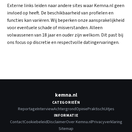
Externe links leiden naar andere sites waar Kemna.nl geen
invloed op heeft. De beschikbaarheid van profielen en
functies kan variëren. Wij beperken onze aansprakelijkheid
voor eventuele schade of misverstanden. Alleen
volwassenen van 18 jaar en ouder zijn welkom. Dit past bij
ons focus op discretie en respectvolle datingervaringen.
kemna.nl
CATEGORIEËN
Reportage
Interview
Achtergrond
Opinie
Praktisch
Uitjes
INFORMATIE
Contact
Cookiebeleid
Disclaimer
Over Kemna.nl
Privacyverklaring
Sitemap