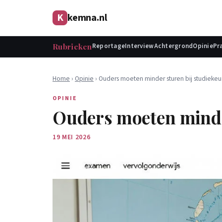
K
kemna.nl
Rubrieken
Reportage
Interview
Achtergrond
Opinie
Pr
Home
›
Opinie
› Ouders moeten minder sturen bij studiekeu
OPINIE
Ouders moeten minder
19 MEI 2026