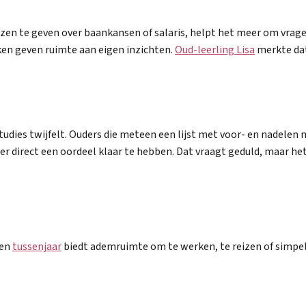
iezen te geven over baankansen of salaris, helpt het meer om vragen
ekken geven ruimte aan eigen inzichten.
Oud-leerling Lisa
merkte dat
udies twijfelt. Ouders die meteen een lijst met voor- en nadelen m
irect een oordeel klaar te hebben. Dat vraagt geduld, maar het r
Een
tussenjaar
biedt ademruimte om te werken, te reizen of simpel