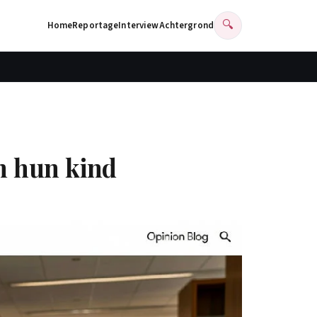
🔍
Home
Reportage
Interview
Achtergrond
n hun kind