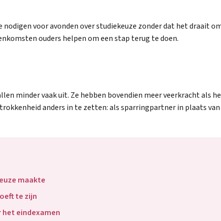
e nodigen voor avonden over studiekeuze zonder dat het draait om 
ijeenkomsten ouders helpen om een stap terug te doen.
allen minder vaak uit. Ze hebben bovendien meer veerkracht als het
rokkenheid anders in te zetten: als sparringpartner in plaats van 
rkeuze maakte
eft te zijn
r het eindexamen